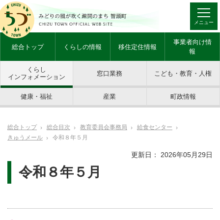
メニュー
事業者向け情
総合トップ
くらしの情報
移住定住情報
報
くらし
窓口業務
こども・教育・人権
インフォメーション
健康・福祉
産業
町政情報
総合トップ
総合目次
教育委員会事務局
給食センター
きゅうメール
令和８年５月
更新日： 2026年05月29日
令和８年５月