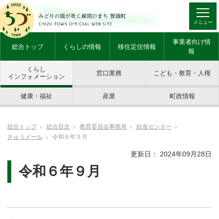
メニュー
事業者向け情
総合トップ
くらしの情報
移住定住情報
報
くらし
窓口業務
こども・教育・人権
インフォメーション
健康・福祉
産業
町政情報
総合トップ
総合目次
教育委員会事務局
給食センター
きゅうメール
令和６年９月
更新日： 2024年09月28日
令和６年９月