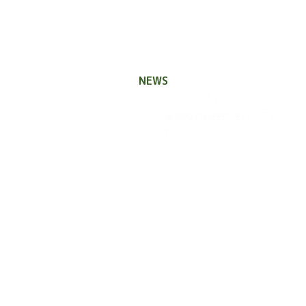
NEWS
2025.03.31
智頭町の移住定住パンフレット
た！