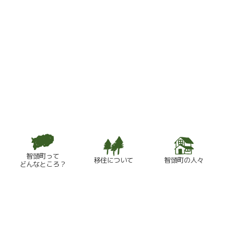
智頭町って
移住について
智頭町の人々
どんなところ？