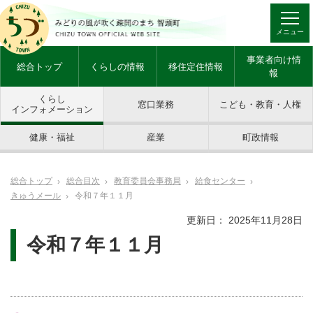
メニュー
事業者向け情
総合トップ
くらしの情報
移住定住情報
報
くらし
窓口業務
こども・教育・人権
インフォメーション
健康・福祉
産業
町政情報
総合トップ
総合目次
教育委員会事務局
給食センター
きゅうメール
令和７年１１月
更新日： 2025年11月28日
令和７年１１月