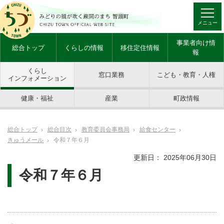
メニュー
事業者向け情
総合トップ
くらしの情報
移住定住情報
報
くらし
窓口業務
こども・教育・人権
インフォメーション
健康・福祉
産業
町政情報
総合トップ
総合目次
教育委員会事務局
給食センター
きゅうメール
令和７年６月
更新日： 2025年06月30日
令和７年６月