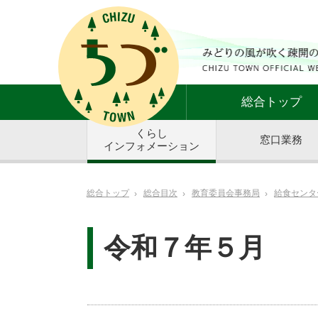
総合トップ
くらし
窓口業務
インフォメーション
総合トップ
総合目次
教育委員会事務局
給食センタ
令和７年５月