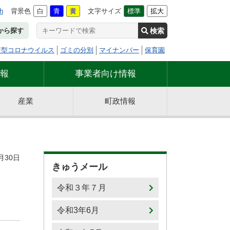
h
背景色
白
青
黄
文字サイズ
標準
拡大
検索
から探す
新型コロナウイルス
ゴミの分別
マイナンバー
保育園
報
事業者向け情報
産業
町政情報
月30日
きゅうメール
令和３年７月
令和3年6月