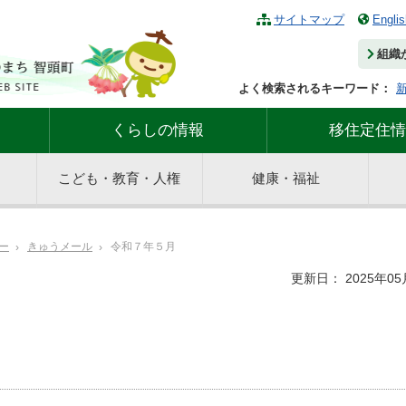
サイトマップ
Englis
組織
よく検索されるキーワード：
くらしの情報
移住定住情
こども・教育・人権
健康・福祉
ー
きゅうメール
令和７年５月
更新日： 2025年05