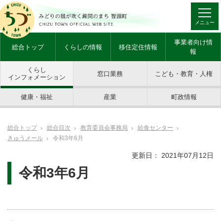
メニュー
事業者向け情
総合トップ
くらしの情報
移住定住情報
報
くらし
窓口業務
こども・教育・人権
インフォメーション
健康・福祉
産業
町政情報
総合トップ
総合目次
教育委員会事務局
給食センター
きゅうメール
令和3年6月
更新日： 2021年07月12日
令和3年6月