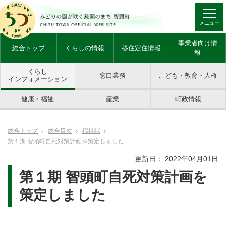
メニュー
事業者向け情
総合トップ
くらしの情報
移住定住情報
報
くらし
窓口業務
こども・教育・人権
インフォメーション
健康・福祉
産業
町政情報
総合トップ
総合目次
福祉課
第１期 智頭町自死対策計画を策定しました
更新日： 2022年04月01日
第１期 智頭町自死対策計画を
策定しました