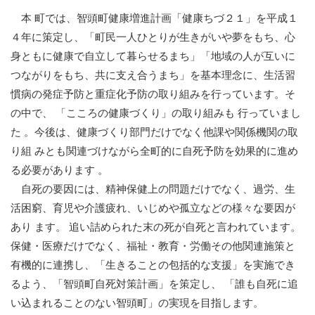
本 町では、智頭町健康増進計画「健康ちづ２１」を平成１
４年に策定し、「町民一人ひとりが生きがいや夢をもち、心
身ともに健康で自立して暮らせるまち」「地域の人が互いに
つながりをもち、共に支え合うまち」を基本理念に、生活習
慣病の発症予防と重症化予防の取り組みを行っています。そ
の中で、 「こころの健康づくり」の取り組みも 行っていまし
た 。今後は、健康づくり部門だけでなく他課や関係機関の取
り組 みとも関連づけながら全町的に自死予防を効果的に進め
る必要があります 。
自死の要因には、精神保健上の問題だけでなく、過労、生
活困窮、育児や介護疲れ、いじめや孤立などの様々な要因が
あり ます。 追い詰められた末の死が自死と言われています。
保健・医療だけでなく、福祉・教育・労働その他関連施策と
有機的に連携し、「生きることの包括的な支援」を実施でき
るよう、「智頭町自死対策計画」を策定し、 「誰も自死に追
い込まれることのない智頭町」の実現を目指します。