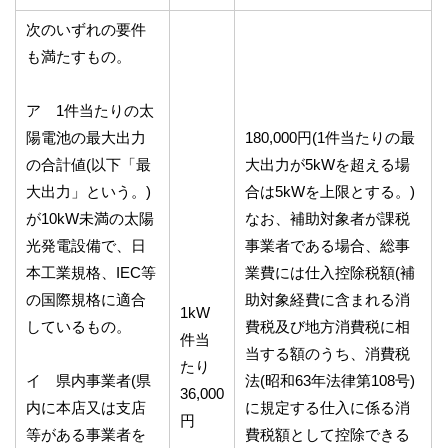
次のいずれの要件
も満たすもの。
ア 1件当たりの太
陽電池の最大出力
180,000円(1件当たりの最
の合計値(以下「最
大出力が5kWを超える場
大出力」という。)
合は5kWを上限とする。)
が10kW未満の太陽
なお、補助対象者が課税
光発電設備で、日
事業者である場合、総事
本工業規格、IEC等
業費には仕入控除税額(補
の国際規格に適合
助対象経費に含まれる消
1kW
しているもの。
費税及び地方消費税に相
件当
当する額のうち、消費税
たり
イ 県内事業者(県
法(昭和63年法律第108号)
36,000
内に本店又は支店
に規定する仕入に係る消
円
等がある事業者を
費税額として控除できる