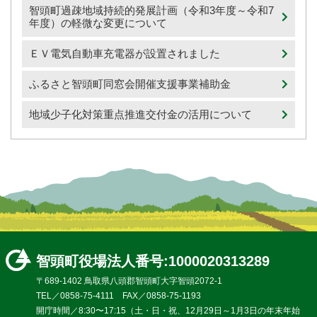
智頭町過疎地域持続的発展計画（令和3年度～令和7
年度）の軽微な変更について
ＥＶ電気自動車充電器が設置されました
ふるさと智頭町同窓会開催支援事業補助金
地域少子化対策重点推進交付金の活用について
智頭町役場
法人番号:1000020313289
〒689-1402 鳥取県八頭郡智頭町大字智頭2072-1
TEL／0858-75-4111 FAX／0858-75-1193
開庁時間／8:30〜17:15（土・日・祝、12月29日～1月3日の年末年始