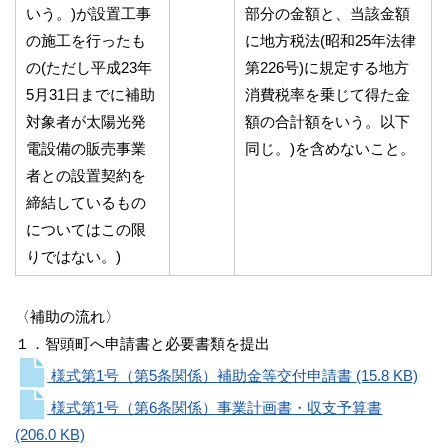
いう。)が設置工事
部分の金額と、当該金額
の施工を行ったも
に地方税法(昭和25年法律
の(ただし平成23年
第226号)に規定する地方
5月31日までに補助
消費税率を乗じて得た金
対象者が太陽光発
額の合計額をいう。以下
電設備の販売事業
同じ。)を含めないこと。
者との設置契約を
締結しているもの
についてはこの限
りではない。)
〈補助の流れ〉
１．智頭町へ申請書と必要書類を提出
様式第1号（第5条関係）補助金等交付申請書
(15.8 KB)
様式第1号（第6条関係）事業計画書・収支予算書
(206.0 KB)