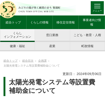
メニュー
事業者向け情
総合トップ
くらしの情報
移住定住情報
報
くらし
窓口業務
こども・教育・人権
インフォメーション
健康・福祉
産業
町政情報
総合トップ
総合目次
企画課
太陽光発電システム等設置費補助金について
更新日： 2024年09月06日
太陽光発電システム等設置費
補助金について