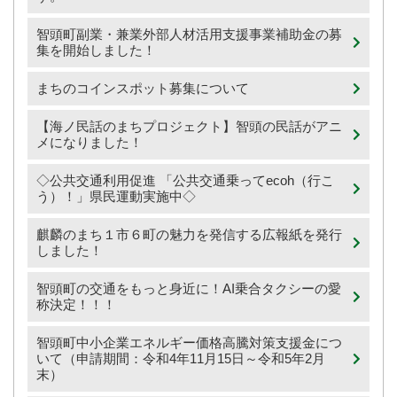
智頭町副業・兼業外部人材活用支援事業補助金の募
集を開始しました！
まちのコインスポット募集について
【海ノ民話のまちプロジェクト】智頭の民話がアニ
メになりました！
◇公共交通利用促進 「公共交通乗ってecoh（行こ
う）！」県民運動実施中◇
麒麟のまち１市６町の魅力を発信する広報紙を発行
しました！
智頭町の交通をもっと身近に！AI乗合タクシーの愛
称決定！！！
智頭町中小企業エネルギー価格高騰対策支援金につ
いて（申請期間：令和4年11月15日～令和5年2月
末）