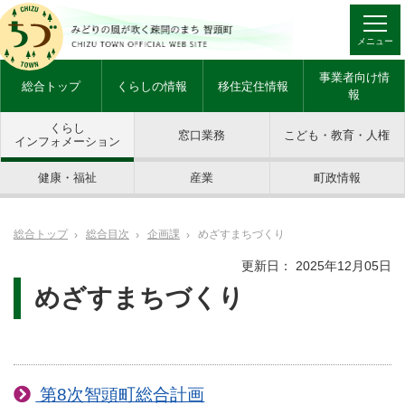
メニュー
事業者向け情
総合トップ
くらしの情報
移住定住情報
報
くらし
窓口業務
こども・教育・人権
インフォメーション
健康・福祉
産業
町政情報
総合トップ
総合目次
企画課
めざすまちづくり
更新日： 2025年12月05日
めざすまちづくり
第8次智頭町総合計画