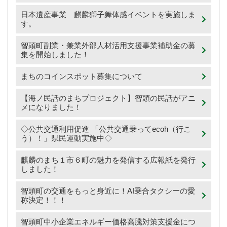
日本遺産事業 麒麟獅子舞体感イベントを実施しま
す。
智頭町副業・兼業外部人材活用支援事業補助金の募
集を開始しました！
まちのコインスポット募集について
【海ノ民話のまちプロジェクト】智頭の民話がアニ
メになりました！
◇公共交通利用促進 「公共交通乗ってecoh（行こ
う）！」県民運動実施中◇
麒麟のまち１市６町の魅力を発信する広報紙を発行
しました！
智頭町の交通をもっと身近に！AI乗合タクシーの愛
称決定！！！
智頭町中小企業エネルギー価格高騰対策支援金につ