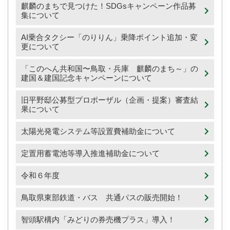
麒麟のまちで見つけた！SDGsキャンペーン作品募
集について
AI乗合タクシー「のりりん」乗降ポイント追加・変
更について
「このへん共和国〜鳥取・兵庫 麒麟のまち～」の
建国＆建国記念キャンペーンについて
旧平野邸公募型プロポーザル（企画・提案）審査結
果について
太陽光発電システム等設置費補助金について
定置用蓄電池等導入推進補助金について
令和６年度
鳥取県東部鉄道・バス 共通パスの販売開始！
智頭駅構内「みどりの券売機プラス」導入！