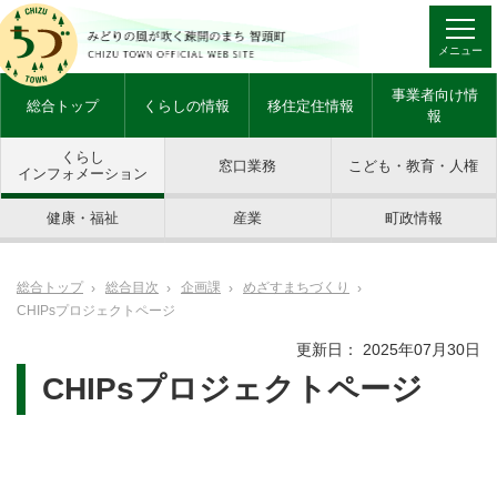
メニュー
事業者向け情
総合トップ
くらしの情報
移住定住情報
報
くらし
窓口業務
こども・教育・人権
インフォメーション
健康・福祉
産業
町政情報
総合トップ
総合目次
企画課
めざすまちづくり
CHIPsプロジェクトページ
更新日： 2025年07月30日
CHIPsプロジェクトページ