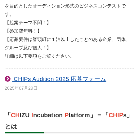
を目的としたオーディション形式のビジネスコンテストで
す。
【起案テーマ不問！】
【参加費無料！】
【応募要件は智頭町に１泊以上したことのある企業、団体、
グループ及び個人！】
詳細は以下要項をご覧ください。
CHIPs Audition 2025 応募フォーム
2025年07月29日
「
CH
IZU
I
ncubation
P
latform
」＝「
CHIP
s
」
とは