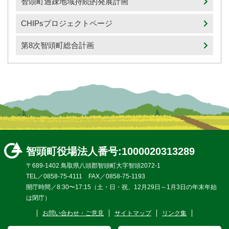
智頭町過疎地域持続的発展計画
CHIPsプロジェクトページ
第8次智頭町総合計画
智頭町役場
法人番号:1000020313289
〒689-1402 鳥取県八頭郡智頭町大字智頭2072-1
TEL／0858-75-4111 FAX／0858-75-1193
開庁時間／8:30〜17:15（土・日・祝、12月29日～1月3日の年末年始
は閉庁）
お問い合わせ・ご意見
サイトマップ
リンク集