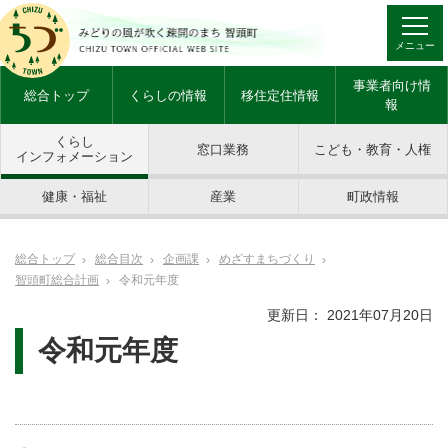
メニュー
事業者向け情
総合トップ
くらしの情報
移住定住情報
報
くらし
窓口業務
こども・教育・人権
インフォメーション
健康・福祉
産業
町政情報
総合トップ
総合目次
企画課
めざすまちづくり
智頭町総合計画
令和元年度
更新日： 2021年07月20日
令和元年度