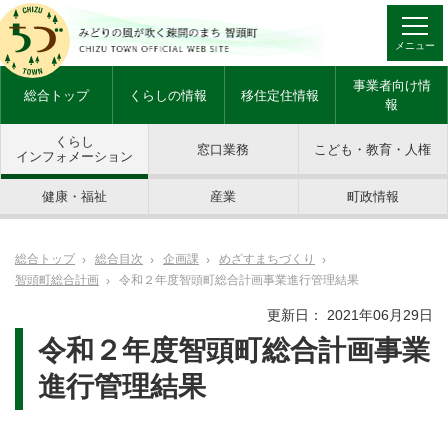
メニュー
事業者向け情
総合トップ
くらしの情報
移住定住情報
報
くらし
窓口業務
こども・教育・人権
インフォメーション
健康・福祉
産業
町政情報
総合トップ
総合目次
企画課
めざすまちづくり
智頭町総合計画
令和２年度智頭町総合計画事業進行管理結果
更新日： 2021年06月29日
令和２年度智頭町総合計画事業
進行管理結果