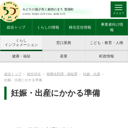
メニュー
事業者向け情
総合トップ
くらしの情報
移住定住情報
報
くらし
窓口業務
こども・教育・人権
インフォメーション
健康・福祉
産業
町政情報
総合トップ
総合目次
税務住民課・福祉課
妊娠・出産
妊娠・出産にかかる準備
妊娠・出産にかかる準備