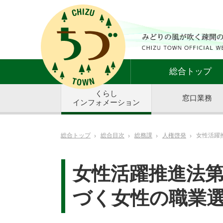
総合トップ
くらし
窓口業務
インフォメーション
総合トップ
総合目次
総務課
人権啓発
女性活躍
女性活躍推進法第
づく女性の職業