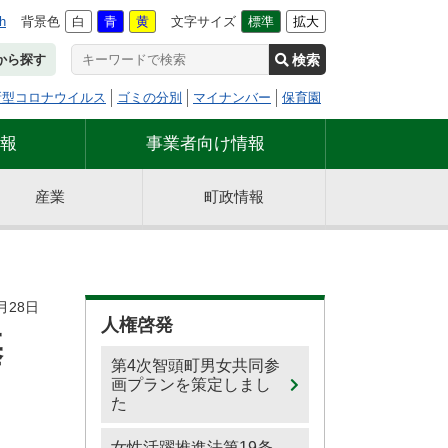
h
背景色
白
青
黄
文字サイズ
標準
拡大
検索
から探す
新型コロナウイルス
ゴミの分別
マイナンバー
保育園
報
事業者向け情報
産業
町政情報
月28日
人権啓発
基
第4次智頭町男女共同参
画プランを策定しまし
た
女性活躍推進法第19条