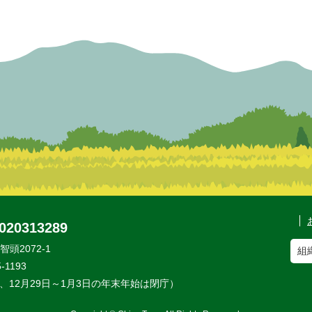
20313289
頭2072-1
組
-1193
・祝、12月29日～1月3日の年末年始は閉庁）