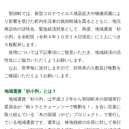
智頭町では、新型コロナウイルス感染拡大や物価高騰によ
り影響を受けた町内生活者の負担軽減を図るとともに、地元
商店街の活性化、緊急経済対策として、再度、地域通貨「杉
小判」を全町民（令和４年１０月１４日現在）に１人につき
５枚配布します。
使用については下記事項にご留意いただき、地域経済の活
性化にご協力いただくようお願いします。
なお、世帯毎に送付しますので、封筒表の人数及び枚数を
ご確認いただくようお願いします。
地域通貨「杉小判」とは？
地域通貨「杉小判」は平成２２年から智頭町木の宿場実行
委員会が「軽トラとチェーンソーで晩酌を！」を合い言葉に
取り組んでいる「木の宿場（やど）プロジェクト」で発行し
ている地域通貨です。通常は、林地残材の出荷に対して発行