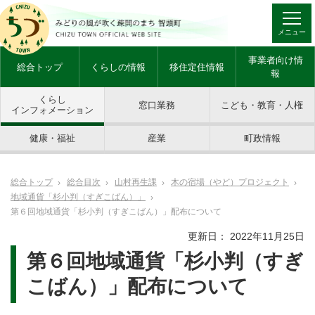
メニュー
事業者向け情
総合トップ
くらしの情報
移住定住情報
報
くらし
窓口業務
こども・教育・人権
インフォメーション
健康・福祉
産業
町政情報
総合トップ
総合目次
山村再生課
木の宿場（やど）プロジェクト
地域通貨「杉小判（すぎこばん）」
第６回地域通貨「杉小判（すぎこばん）」配布について
更新日： 2022年11月25日
第６回地域通貨「杉小判（すぎ
こばん）」配布について