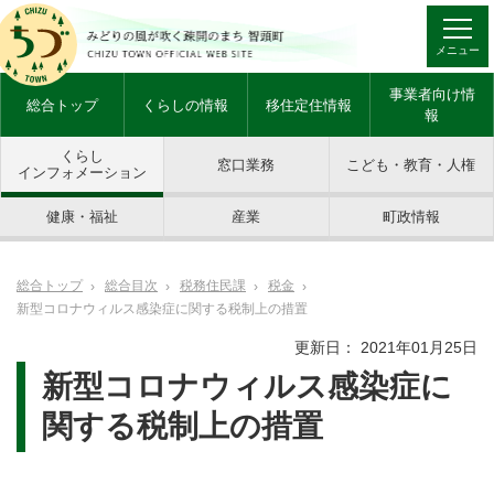
メニュー
事業者向け情
総合トップ
くらしの情報
移住定住情報
報
くらし
窓口業務
こども・教育・人権
インフォメーション
健康・福祉
産業
町政情報
総合トップ
総合目次
税務住民課
税金
新型コロナウィルス感染症に関する税制上の措置
更新日： 2021年01月25日
新型コロナウィルス感染症に
関する税制上の措置