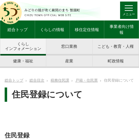
メニュー
事業者向け情
総合トップ
くらしの情報
移住定住情報
報
くらし
窓口業務
こども・教育・人権
インフォメーション
健康・福祉
産業
町政情報
総合トップ
総合目次
税務住民課
戸籍・住民票
住民登録について
住民登録について
住民登録