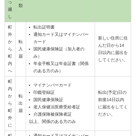
っ
類
越
し
町
転出証明書
外
通知カード又はマイナンバー
新しい住所に住
か
転
カード
んだ日から14
ら
入
国民健康保険証（加入者の
日以内に届出を
町
届
み）
してください。
内
年金手帳又は年金証書（関係
へ
のある方のみ）
町
マイナンバーカード
内
印鑑登録証
転出(予定)日の
か
転
国民健康保険証
前後14日以内
ら
出
老人保健法医療受給者証
に届出をしてく
町
届
介護保険被保険者証
ださい。
外
以上、関係のある方のみ
に
町
通知カード又はマイナンバー