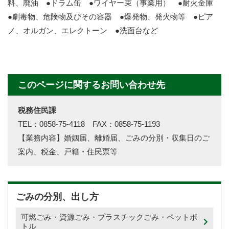
料、廃油 ●ドラム缶 ●ワイヤー束（事業用） ●耐火金庫
●劇毒物、危険物及びその容器 ●爆発物、発火物等 ●ピア
ノ、オルガン、エレクトーン ●洗面台など
このページに関するお問い合わせ先
税務住民課
TEL：0858-75-4118 FAX：0858-75-1193
【業務内容】婚姻届、離婚届、ごみの分別・収集日のご
案内、税金、戸籍・住民票等
ごみの分別、出し方
可燃ごみ・資源ごみ・プラスチックごみ・ペットボ
トル