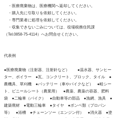
・医療廃棄物は、医療機関へ返却してください。
・購入先に引取りを依頼してください。
・専門業者に処理を依頼してください。
・収集できないごみについては、役場税務住民課
（Tel.0858-75-4114）へお問合せください。
代表例
●医療廃棄物（注射器、注射針など） ●温水器、サンヒー
ター、ボイラー ●瓦、コンクリート、ブロック、タイル ●
農機具、草刈機 ●バッテリー（車やバイクなど） ●畦シー
ト、ビニールシート（農業用） ●農薬、農薬の容器、肥料
袋 ●二輪車（バイク） ●自動車等の部品 ●漁網、漁具 ●
建築廃材 ●電動三輪車 ●タイヤ ●ボンベ類（プロパン
等） ●浴槽 ●チェーンソー（エンジン付） ●消火器 ●塗