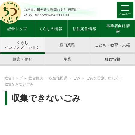
メニュー
事業者向け情
総合トップ
くらしの情報
移住定住情報
報
くらし
窓口業務
こども・教育・人権
インフォメーション
健康・福祉
産業
町政情報
総合トップ
総合目次
税務住民課
ごみ
ごみの分別、出し方
収集できないごみ
収集できないごみ