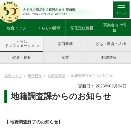
メニュー
事業者向け情
総合トップ
くらしの情報
移住定住情報
報
くらし
窓口業務
こども・教育・人権
インフォメーション
健康・福祉
産業
町政情報
総合トップ
総合目次
地籍調査課
地籍調査課からのお知らせ
更新日： 2025年03月04日
地籍調査課からのお知らせ
【 地籍調査終了のお知らせ】