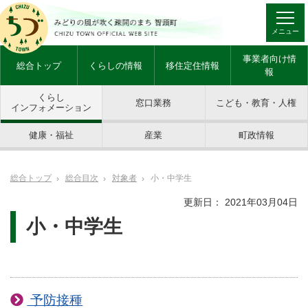
メニュー
事業者向け情
総合トップ
くらしの情報
移住定住情報
報
くらし
窓口業務
こども・教育・人権
インフォメーション
健康・福祉
産業
町政情報
総合トップ
総合目次
対象者
小・中学生
更新日： 2021年03月04日
小・中学生
予防接種