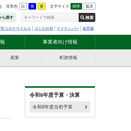
h
背景色
白
青
黄
文字サイズ
標準
拡大
検索
から探す
新型コロナウイルス
ゴミの分別
マイナンバー
保育園
報
事業者向け情報
産業
町政情報
令和8年度予算・決算
令和8年度当初予算