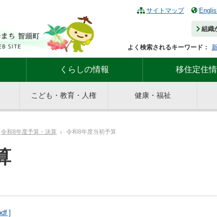
サイトマップ
Englis
組織
よく検索されるキーワード：
くらしの情報
移住定住情
こども・教育・人権
健康・福祉
令和8年度予算・決算
令和8年度当初予算
算
df ]