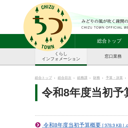
総合トップ
くらし
窓口業務
インフォメーション
総合トップ
総合目次
総務課
財務
予算・決算
令和8年度当初予
令和8年度当初予算概要
[ 978.9 KB | .p