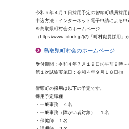
令和５年４月１日採用予定の智頭町職員採用
申込方法：インターネット電子申請による申
※鳥取県町村会のホームページ
（https://www.totock.jp/)の「町村職
鳥取県町村会のホームページ
受付期間：令和４年７月１９日㈫午前９時～
第１次試験実施日：令和４年９月１８日㈰
智頭町の採用は以下の予定です。
採用予定職種
・一般事務 ４名
・一般事務（障がい者対象） １名
・保健師 １名
・調理師 ２名