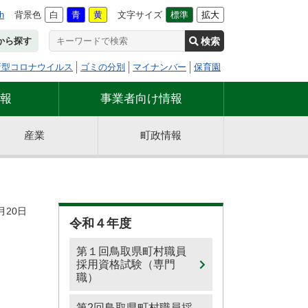
h
背景色
白
青
黄
文字サイズ
標準
拡大
検索
から探す
新型コロナウイルス
ゴミの分別
マイナンバー
保育園
報
事業者向け情報
産業
町政情報
月20日
令和４年度
第１回鳥取県町村職員
採用資格試験（専門
職）
第2回鳥取県町村職員採