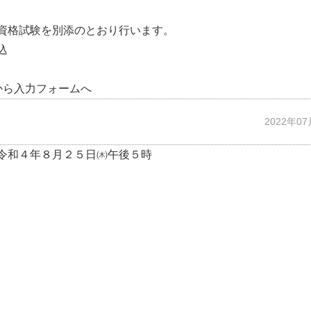
資格試験を別添のとおり行います。
込
員採用」から入力フォームへ
2022年0
令和４年８月２５日㈭午後５時