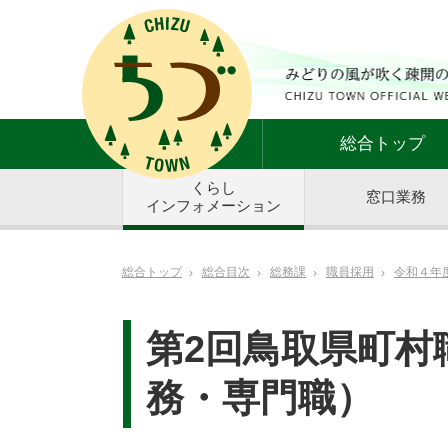
総合トップ
くらし
窓口業務
インフォメーション
総合トップ
総合目次
総務課
職員採用
令和４年
第2回鳥取県町村
務・専門職）