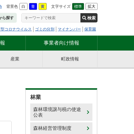
h
背景色
白
青
黄
文字サイズ
標準
拡大
検索
から探す
新型コロナウイルス
ゴミの分別
マイナンバー
保育園
報
事業者向け情報
産業
町政情報
林業
森林環境譲与税の使途
公表
森林経営管理制度