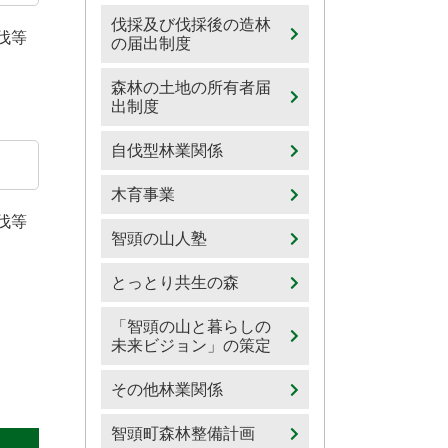
伐採及び伐採後の造林
伐等
の届出制度
森林の土地の所有者届
出制度
自伐型林業関係
木育事業
伐等
智頭の山人塾
とっとり共生の森
「智頭の山と暮らしの
未来ビジョン」の策定
その他林業関係
智頭町森林整備計画