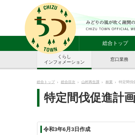
総合トップ
くらし
窓口業務
インフォメーション
総合トップ
総合目次
山村再生課
林業
特定間伐
特定間伐促進計
令和3年6月3日作成