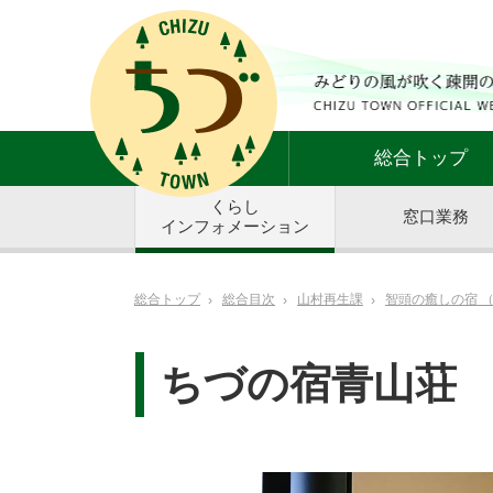
総合トップ
くらし
窓口業務
インフォメーション
総合トップ
総合目次
山村再生課
智頭の癒しの宿 
ちづの宿青山荘