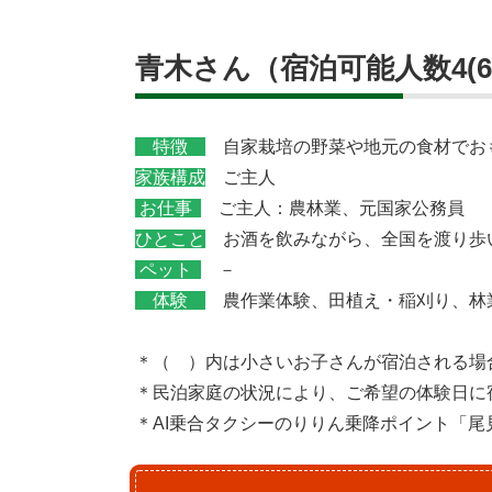
青木さん（宿泊可能人数4(6
特徴
自家栽培の野菜や地元の食材でお
家族構成
ご主人
お仕事
ご主人：農林業、元国家公務員
ひとこと
お酒を飲みながら、全国を渡り歩
ペット
－
体験
農作業体験、田植え・稲刈り、林
＊（ ）内は小さいお子さんが宿泊される場
＊民泊家庭の状況により、ご希望の体験日に
＊AI乗合タクシーのりりん乗降ポイント「尾