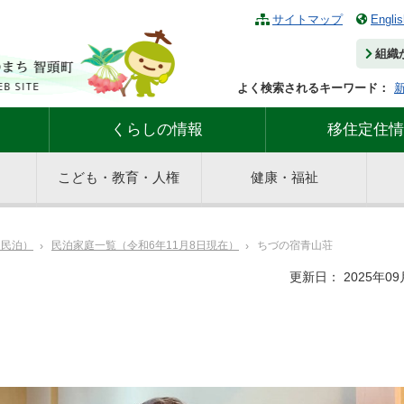
サイトマップ
Englis
組織
よく検索されるキーワード：
くらしの情報
移住定住情
こども・教育・人権
健康・福祉
（民泊）
民泊家庭一覧（令和6年11月8日現在）
ちづの宿青山荘
更新日： 2025年09