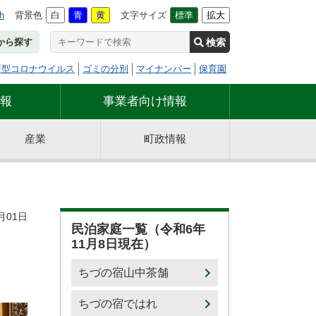
h
背景色
白
青
黄
文字サイズ
標準
拡大
検索
から探す
新型コロナウイルス
ゴミの分別
マイナンバー
保育園
報
事業者向け情報
産業
町政情報
月01日
民泊家庭一覧（令和6年
11月8日現在）
ちづの宿山中茶舗
ちづの宿ではれ