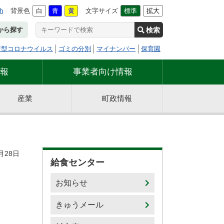
h
背景色
白
青
黄
文字サイズ
標準
拡大
検索
から探す
新型コロナウイルス
ゴミの分別
マイナンバー
保育園
報
事業者向け情報
産業
町政情報
月28日
給食センター
お知らせ
きゅうメール