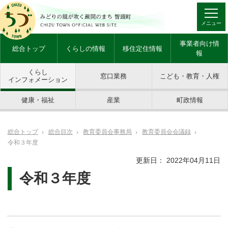
メニュー
事業者向け情
総合トップ
くらしの情報
移住定住情報
報
くらし
窓口業務
こども・教育・人権
インフォメーション
健康・福祉
産業
町政情報
総合トップ
総合目次
教育委員会事務局
教育委員会会議録
令和３年度
更新日： 2022年04月11日
令和３年度