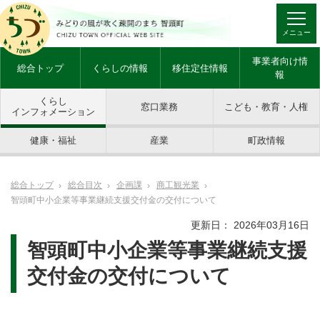
メニュー
事業者向け情
総合トップ
くらしの情報
移住定住情報
報
くらし
窓口業務
こども・教育・人権
インフォメーション
健康・福祉
産業
町政情報
総合トップ
総合目次
企画課
商工観光業
智頭町中小企業等事業継続支援交付金の交付について
更新日： 2026年03月16日
智頭町中小企業等事業継続支援
交付金の交付について