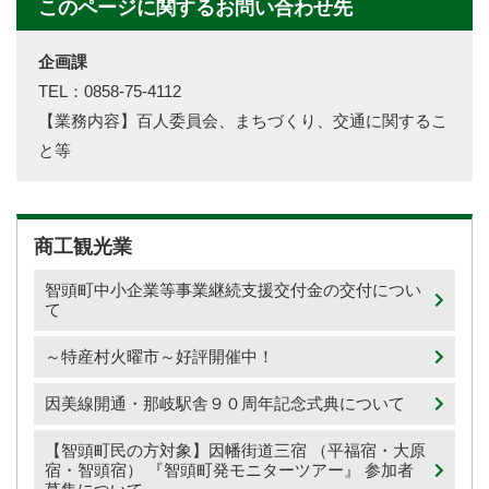
このページに関するお問い合わせ先
企画課
TEL：0858-75-4112
【業務内容】百人委員会、まちづくり、交通に関するこ
と等
商工観光業
智頭町中小企業等事業継続支援交付金の交付につい
て
～特産村火曜市～好評開催中！
因美線開通・那岐駅舎９０周年記念式典について
【智頭町民の方対象】因幡街道三宿 （平福宿・大原
宿・智頭宿） 『智頭町発モニターツアー』 参加者