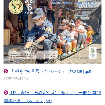
広報ちづ6月号（全ページ）
[ 57.2 MB | .pdf ]
2026年05月27日
1P 表紙 石谷家住宅「春まつり一般公開25
周年記念」
[ 27.2 MB | .pdf ]