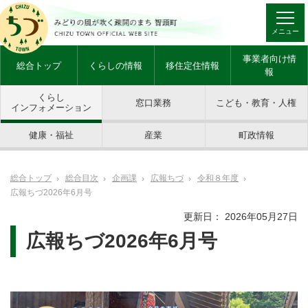
メニュー
事業者向け情
総合トップ
くらしの情報
移住定住情報
報
くらし
窓口業務
こども・教育・人権
インフォメーション
健康・福祉
産業
町政情報
総合トップ
総合目次
企画課
広報ちづ
令和８年度
広報ちづ2026年6月号
更新日： 2026年05月27日
広報ちづ2026年6月号