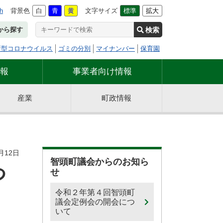
h
背景色
白
青
黄
文字サイズ
標準
拡大
検索
から探す
新型コロナウイルス
ゴミの分別
マイナンバー
保育園
報
事業者向け情報
産業
町政情報
月12日
智頭町議会からのお知ら
つ
せ
令和２年第４回智頭町
議会定例会の開会につ
いて