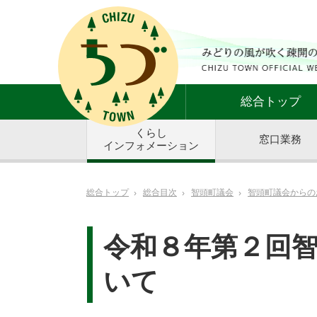
総合トップ
くらし
窓口業務
インフォメーション
総合トップ
総合目次
智頭町議会
智頭町議会からの
令和８年第２回
いて