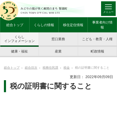
メニュー
事業者向け情
総合トップ
くらしの情報
移住定住情報
報
くらし
窓口業務
こども・教育・人権
インフォメーション
健康・福祉
産業
町政情報
総合トップ
総合目次
税務住民課
税金
税の証明書に関すること
更新日： 2022年09月09日
税の証明書に関すること