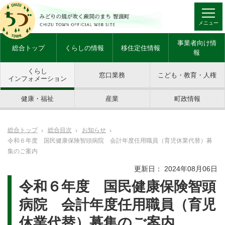
メニュー
事業者向け情
総合トップ
くらしの情報
移住定住情報
報
くらし
窓口業務
こども・教育・人権
インフォメーション
健康・福祉
産業
町政情報
総合トップ
総合目次
お知らせ
令和６年度 国民健康保険智頭病院 会計年度任用職員（育児休業代替）募
集のご案内
更新日： 2024年08月06日
令和６年度 国民健康保険智頭
病院 会計年度任用職員（育児
休業代替）募集のご案内