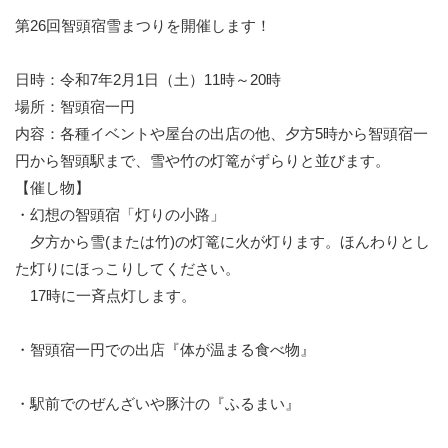
第26回智頭宿雪まつりを開催します！
日時：令和7年2月1日（土）11時～20時
場所：智頭宿一円
内容：各種イベントや屋台の出店の他、夕方5時から智頭宿一
円から智頭駅まで、雪や竹の灯篭がずらりと並びます。
【催し物】
・幻想の智頭宿「灯りの小路」
夕方から雪(または竹)の灯篭に火が灯ります。ほんわりとし
た灯りにほっこりしてください。
17時に一斉点灯します。
・智頭宿一円での出店『体が温まる食べ物』
・駅前でのぜんざいや豚汁の『ふるまい』