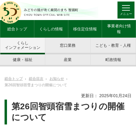
メニュー
事業者向け情
総合トップ
くらしの情報
移住定住情報
報
くらし
窓口業務
こども・教育・人権
インフォメーション
健康・福祉
産業
町政情報
総合トップ
総合目次
お知らせ
第26回智頭宿雪まつりの開催について
更新日： 2025年01月24日
第26回智頭宿雪まつりの開催
について